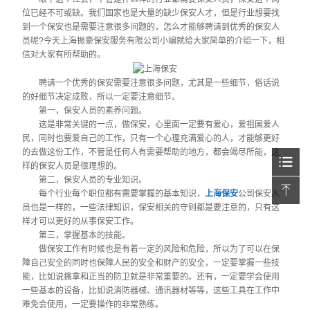
位已经不可或缺。我们国家也是大量的缺少保安人才，但是行业想要找
到一个保安也是需要注意很多问题的，怎么才能够聘请到优秀的保安人
员呢?今天上海振豪保安服务有限公司小编就给大家简单的介绍一下，相
信对大家有所帮助的。
聘请一个优秀的保安需要注意很多问题，尤其是一些细节，俗话说
的好细节决定成败，所以一定要注意细节。
第一，保安人员的素养问题。
这是非常关键的一点，做保安，心里面一定要有爱心，爱祖国爱人
民，同时也要爱自己的工作，只有一个心理充满爱心的人，才能够更好
的去做这份工作，不管是任何人有需要帮助的地方，都会竭尽所能，这
样的保安人员是很理想的。
第二，保安人员的专业知识。
每个行业每个职位都有需要掌握的基本知识，
上海保安
公司保安人
员也是一样的，一些法律知识，保安相关的守则都是要注意的，只有这
样才可以更好的从事保安工作。
第三，掌握基本的技能。
做保安工作有时候也是有着一定的风险和危险，所以为了可以在保
障自己安全的同时也保障人民的安全和财产的安全，一定要掌握一些技
能，比如说擒拿和正当的防卫就是非常重要的。还有，一定要学会使用
一些基本的设备，比如说消防器械、通讯器材等等，这些工具在工作中
难免会使用，一定要操作的非常熟练。