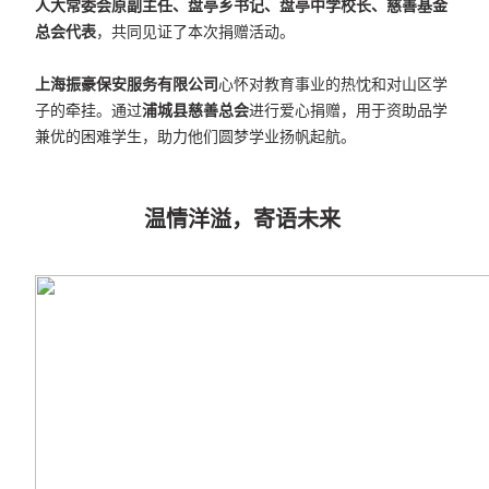
人大常委会原副主任、
盘亭乡书记、
盘亭中学校长、慈善基金
总会代表
，共同见证了本次捐赠活动。
上海振豪保安服务有限公司
心怀对教育事业的热忱和对山区学
子的牵挂。通过
浦城县慈善总会
进行爱心捐赠，用于资助品学
兼优的困难学生，助力他们圆梦学业扬帆起航。
温情洋溢，寄语未来