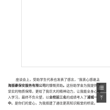
座谈会上，受助学生代表也发表了感言，“我衷心感谢
上
海振豪保安服务有限公司
的慷慨资助
。
这份助学金为我提供了
坚实的物质保障，更给了我巨大的精神动力，让我能全身心投
入学习，最终不负众望，以
全校前三名
的成绩考入了
浦城一
中
。是你们的爱心，为我搭建了通往更高知识殿堂的桥梁。”