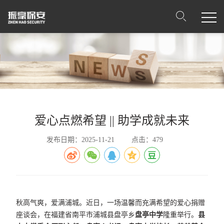
爱心点燃希望 || 助学成就未来
发布日期：2025-11-21
点击：479
秋高气爽，爱满浦城。近日，一场温馨而充满希望的爱心捐赠
座谈会，在福建省南平市浦城县盘亭乡
盘亭中学
隆重举行。
县