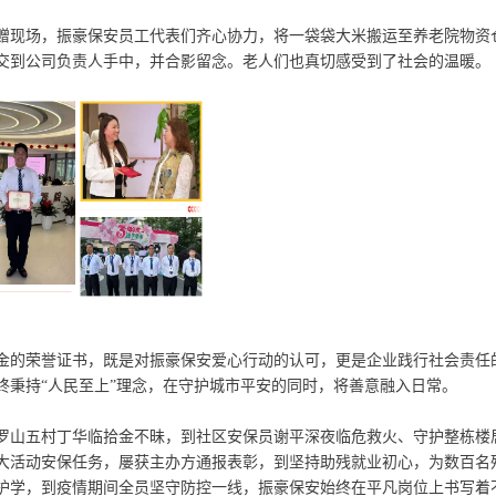
赠现场，振豪保安员工代表们齐心协力，将一袋袋大米搬运至养老院物资
交到公司负责人手中，并合影留念。老人们也真切感受到了社会的温暖。
金的荣誉证书，既是对振豪保安爱心行动的认可，更是企业践行社会责任
终秉持“人民至上”理念，在守护城市平安的同时，将善意融入日常。
罗山五村丁华临拾金不昧，到社区安保员谢平深夜临危救火、守护整栋楼
大活动安保任务，屡获主办方通报表彰，到坚持助残就业初心，为数百名
护学，到疫情期间全员坚守防控一线，振豪保安始终在平凡岗位上书写着