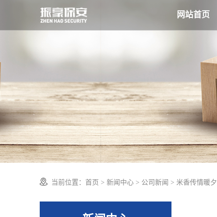
网站首页
当前位置：
首页
>
新闻中心
>
公司新闻
> 米香传情暖夕