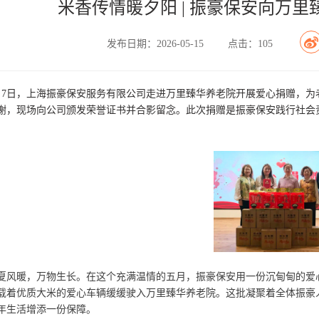
米香传情暖夕阳 | 振豪保安向万
发布日期：2026-05-15
点击：105
月7日，上海振豪保安服务有限公司走进万里臻华养老院开展爱心捐赠，为
谢，现场向公司颁发荣誉证书并合影留念。此次捐赠是振豪保安践行社会
夏风暖，万物生长。在这个充满温情的五月，振豪保安用一份沉甸甸的爱
载着优质大米的爱心车辆缓缓驶入万里臻华养老院。这批凝聚着全体振豪
年生活增添一份保障。