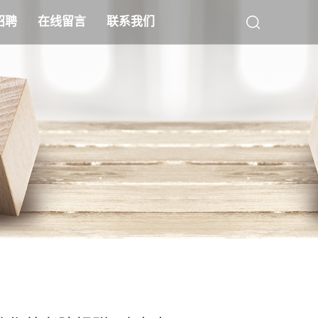
招聘
在线留言
联系我们