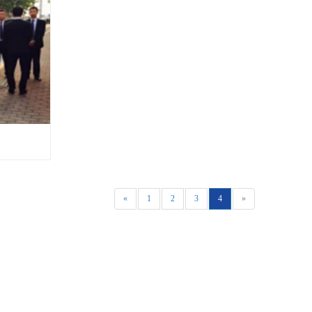
«
1
2
3
4
»