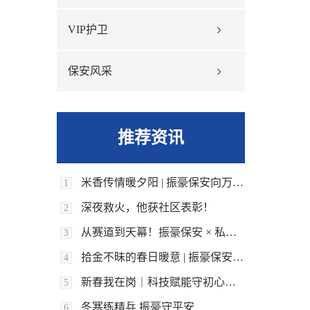
VIP护卫
保安风采
推荐资讯
米香传情暖夕阳 | 振豪保安向万里臻华养老院捐赠1吨大米
1
深夜救火，他获社区表彰！
2
从赛道到天幕！振豪保安 × 私迪航空共守佘山半马平安
3
拾金不昧的春日暖意 | 振豪保安员平凡善举，守护邻里安心时光
4
新春我在岗｜科技赋能守初心，忠诚履职护平安
5
冬寒练精兵 振豪守平安
6